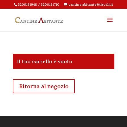
3200151948 / 3200151710
cantine.abitante@tiscali.it
Il tuo carrello è vuoto.
Ritorna al negozio